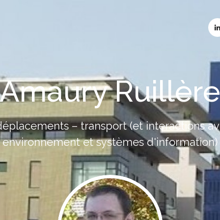
Amaury Ruillèr
déplacements – transport (et interactions a
environnement et systèmes d'information)